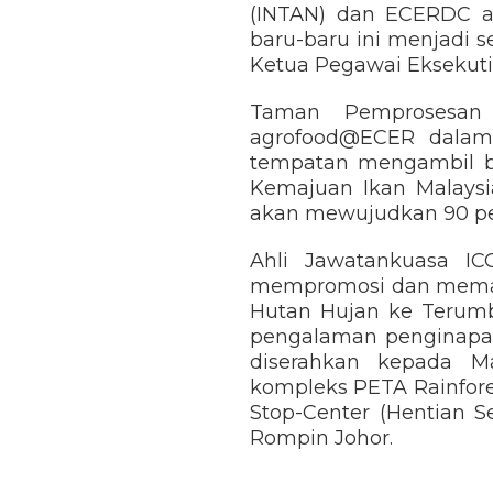
(INTAN) dan ECERDC ak
baru-baru ini menjadi 
Ketua Pegawai Eksekut
Taman Pemprosesan 
agrofood@ECER dalam
tempatan mengambil ba
Kemajuan Ikan Malaysi
akan mewujudkan 90 pe
Ahli Jawatankuasa I
mempromosi dan memacu
Hutan Hujan ke Terum
pengalaman penginapan
diserahkan kepada M
kompleks PETA Rainfore
Stop-Center (Hentian 
Rompin Johor.