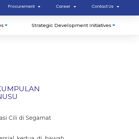
Procurement
Career
Contact Us
es
Strategic Development Initiatives
 KUMPULAN
NUSU
i Cili di Segamat
ersial kedua di bawah