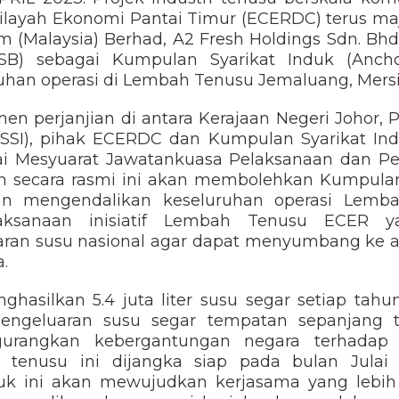
layah Ekonomi Pantai Timur (ECERDC) terus m
im (Malaysia) Berhad, A2 Fresh Holdings Sdn. Bh
VSB) sebagai Kumpulan Syarikat Induk (Anc
han operasi di Lembah Tenusu Jemaluang, Mersi
men perjanjian di antara Kerajaan Negeri Johor,
(SSI), pihak ECERDC dan Kumpulan Syarikat Ind
sai Mesyuarat Jawatankuasa Pelaksanaan dan Pe
ikan secara rasmi ini akan membolehkan Kumpula
an mengendalikan keseluruhan operasi Lemb
ksanaan inisiatif Lembah Tenusu ECER ya
aran susu nasional agar dapat menyumbang ke
.
hasilkan 5.4 juta liter susu segar setiap tah
engeluaran susu segar tempatan sepanjang ti
gurangkan kebergantungan negara terhadap 
enusu ini dijangka siap pada bulan Julai 
duk ini akan mewujudkan kerjasama yang lebi