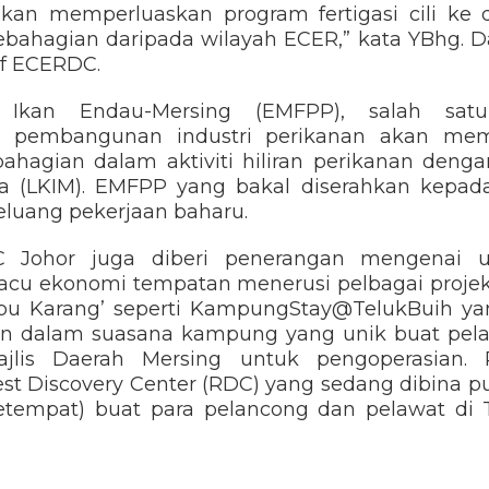
an memperluaskan program fertigasi cili ke 
sebahagian daripada wilayah ECER,” kata YBhg. D
if ECERDC.
Ikan Endau-Mersing (EMFPP), salah satu 
 pembangunan industri perikanan akan me
hagian dalam aktiviti hiliran perikanan den
a (LKIM). EMFPP yang bakal diserahkan kepad
luang pekerjaan baharu.
CC Johor juga diberi penerangan mengenai
 ekonomi tempatan menerusi pelbagai projek 
bu Karang’ seperti KampungStay@TelukBuih y
 dalam suasana kampung yang unik buat pelan
ajlis Daerah Mersing untuk pengoperasian.
st Discovery Center (RDC) yang sedang dibina p
Setempat) buat para pelancong dan pelawat d