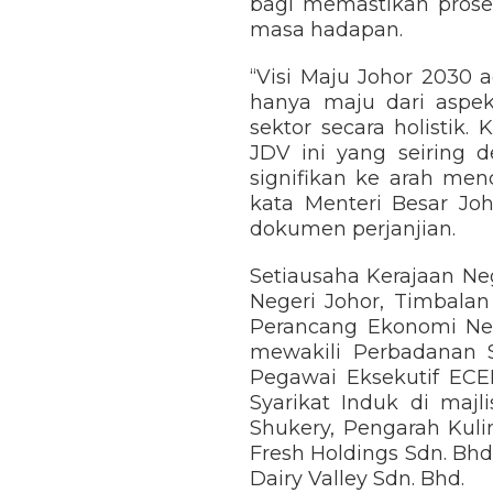
bagi memastikan prose
masa hadapan.
“Visi Maju Johor 2030 
hanya maju dari aspe
sektor secara holistik
JDV ini yang seiring
signifikan ke arah me
kata Menteri Besar Jo
dokumen perjanjian.
Setiausaha Kerajaan Neg
Negeri Johor, Timbala
Perancang Ekonomi Neg
mewakili Perbadanan S
Pegawai Eksekutif ECE
Syarikat Induk di majl
Shukery, Pengarah Kuli
Fresh Holdings Sdn. Bh
Dairy Valley Sdn. Bhd.