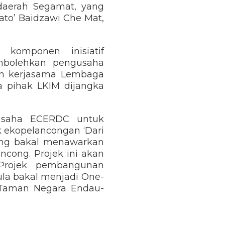
daerah Segamat, yang
ato’ Baidzawi Che Mat,
komponen inisiatif
mbolehkan pengusaha
gan kerjasama Lembaga
a pihak LKIM dijangka
 usaha ECERDC untuk
ekopelancongan ‘Dari
ang bakal menawarkan
cong. Projek ini akan
 Projek pembangunan
ula bakal menjadi One-
i Taman Negara Endau-