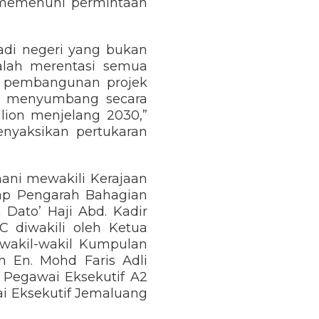
m memenuhi permintaan
adi negeri yang bukan
alah merentasi semua
ng pembangunan projek
an menyumbang secara
lion menjelang 2030,”
enyaksikan pertukaran
hani mewakili Kerajaan
ap Pengarah Bahagian
Dato’ Haji Abd. Kadir
C diwakili oleh Ketua
wakil-wakil Kumpulan
ah En. Mohd Faris Adli
a Pegawai Eksekutif A2
ai Eksekutif Jemaluang