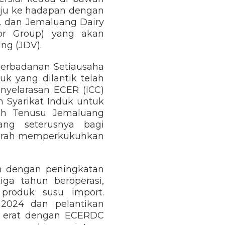
aju ke hadapan dengan
d. dan Jemaluang Dairy
hor Group) yang akan
ng (JDV).
 Perbadanan Setiausaha
uk yang dilantik telah
nyelarasan ECER (ICC)
n Syarikat Induk untuk
ah Tenusu Jemaluang
ng seterusnya bagi
 arah memperkukuhkan
un dengan peningkatan
ga tahun beroperasi,
produk susu import.
2024 dan pelantikan
h erat dengan ECERDC