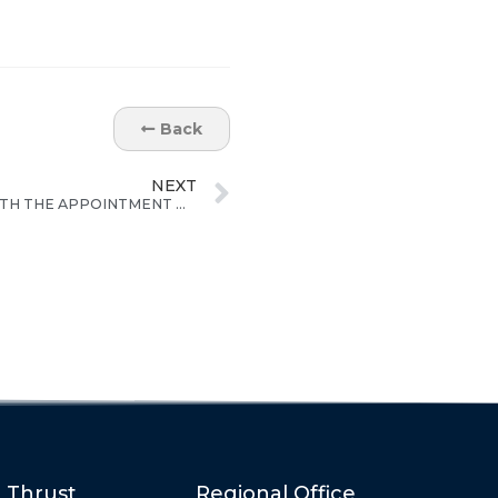
Back
NEXT
agrofood@ECER PROGRESSES WITH THE APPOINTMENT OF JEMALUANG DAIRY VALLEY OPERATOR
c Thrust
Regional Office