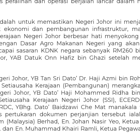
s peralihan dan operasi berjalan lancar dala
adalah untuk memastikan Negeri Johor ini menj
k ekonomi dan pembangunan infrastruktur, m
. Kerajaan Negeri Johor berbesar hati menyoko
 dengan Dasar Agro Makanan Negeri yang ak
ncapai sasaran KDNK negara sebanyak RM260 bi
hor, YAB Datuk Onn Hafiz bin Ghazi setelah m
eri Johor, YB Tan Sri Dato’ Dr. Haji Azmi bin Ro
n Setiausaha Kerajaan (Pembangunan) merangk
eri Johor, YB Dato’ Haji Mohammed Ridha bin 
etiausaha Kerajaan Negeri Johor (SSI), ECERD
RDC, YBhg. Dato’ Baidzawi Che Mat manakala 
is pertukaran dokumen perjanjian tersebut ial
m (Malaysia) Berhad, En. Johan Nasir Yeo, Ketu
d. dan En. Muhammad Khairi Ramli, Ketua Pegaw