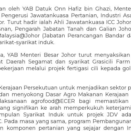
ikan oleh YAB Datuk Onn Hafiz bin Ghazi, Ment
, Pengerusi Jawatankuasa Pertanian, Industri 
r. Turut hadir ialah Ahli Jawatankuasa ICC Joho
asnan, Pengarah Jabatan Tanah dan Galian Johor
alaysia@Johor (Jabatan Perancangan Bandar d
arikat-syarikat induk.
, YAB Menteri Besar Johor turut menyaksikan 
t Daerah Segamat dan syarikat Grasicili Far
erjaan melalui projek fertigasi cili kepada go
 Kerajaan Persekutuan untuk menjadikan sektor p
 dan menyokong Dasar Agro Makanan Kerajaan 
elaksanaan agrofood@ECER bagi memastikan
ng signifikan ke arah memperkukuh keterjam
Kumpulan Syarikat Induk untuk projek JDV ad
. Pada masa yang sama, program Pembanguna
 komponen pertanian yang sejajar dengan Ini