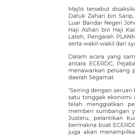
Majlis tersebut disaks
Datuk Zahari bin Sarip
Luar Bandar Negeri Joho
Haji Ashari bin Haji K
Lateh, Pengarah PLANM
serta wakil-wakil dari sy
Dalam acara yang sama
antara ECERDC, Pejaba
menawarkan peluang pek
daerah Segamat.
“Seiring dengan seruan
satu tonggak ekonomi
telah menggiatkan p
memberi sumbangan ya
Justeru, pelantikan 
bermakna buat ECERDC
juga akan menampilkan