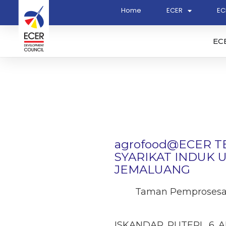
Home
ECER
EC
EC
agrofood@ECER 
SYARIKAT INDUK
JEMALUANG
Taman Pemprosesan 
ISKANDAR PUTERI, 6 AP