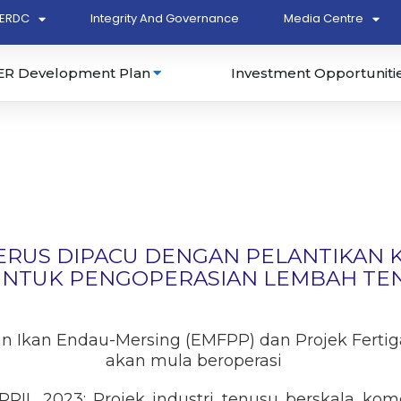
ERDC
Integrity And Governance
Media Centre
ER Development Plan
Investment Opportuniti
TERUS DIPACU DENGAN PELANTIKAN
 UNTUK PENGOPERASIAN LEMBAH TE
Ikan Endau-Mersing (EMFPP) dan Projek Fertigas
akan mula beroperasi
RIL 2023: Projek industri tenusu berskala kom