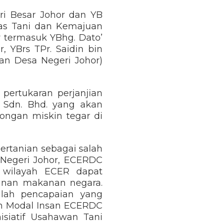
eri Besar Johor dan YB
Asas Tani dan Kemajuan
r termasuk YBhg. Dato’
, YBrs TPr. Saidin bin
an Desa Negeri Johor)
pertukaran perjanjian
m Sdn. Bhd. yang akan
longan miskin tegar di
ertanian sebagai salah
Negeri Johor, ECERDC
 wilayah ECER dapat
inan makanan negara.
alah pencapaian yang
n Modal Insan ECERDC
siatif Usahawan Tani