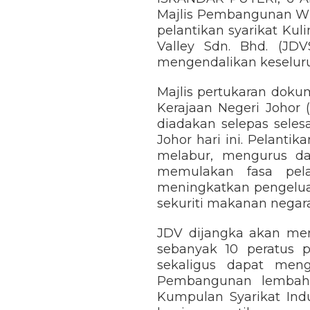
Majlis Pembangunan Wi
pelantikan syarikat Kul
Valley Sdn. Bhd. (JD
mengendalikan keseluru
Majlis pertukaran doku
Kerajaan Negeri Johor 
diadakan selepas sele
Johor hari ini. Pelant
melabur, mengurus d
memulakan fasa pela
meningkatkan pengelu
sekuriti makanan negara
JDV dijangka akan meng
sebanyak 10 peratus p
sekaligus dapat men
Pembangunan lembah t
Kumpulan Syarikat In