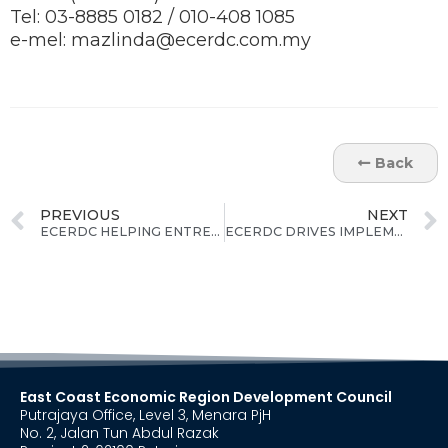
Tel: 03-8885 0182 / 010-408 1085
e-mel: mazlinda@ecerdc.com.my
Back
PREVIOUS
NEXT
ECERDC HELPING ENTREPRENEURS IN ECER ADAPT TO NEW NORMAL
ECERDC DRIVES IMPLEMENTATION OF STRATEGIC PROJECTS TO ATTRACT INVESTMENT AND REVITALISE ECONOMY POST COVID-19
East Coast Economic Region Development Council
Putrajaya Office, Level 3, Menara PjH
No. 2, Jalan Tun Abdul Razak