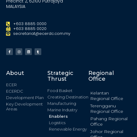
Precinct 2, 62100 Putrajaya
MALAYSIA
+603 8885 0000
+603 8885 0020
secretariat@ecerdc.com.my
About
Strategic
Regional
Thrust
Office
ECER
Food Basket
ECERDC
Kelantan
Creating Destination
Development Plan
Regional Office
Manufacturing
Key Development
Terengganu
Areas
Marine Industry
Regional Office
Enablers
Pahang Regional
Logistics
Office
Renewable Energy
Johor Regional