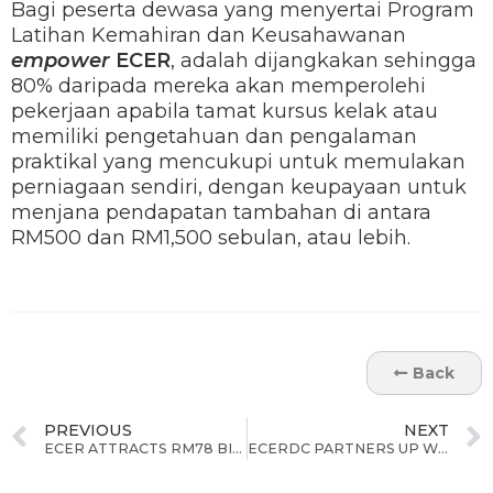
Bagi peserta dewasa yang menyertai Program
Latihan Kemahiran dan Keusahawanan
empower
ECER
, adalah dijangkakan sehingga
80% daripada mereka akan memperolehi
pekerjaan apabila tamat kursus kelak atau
memiliki pengetahuan dan pengalaman
praktikal yang mencukupi untuk memulakan
perniagaan sendiri, dengan keupayaan untuk
menjana pendapatan tambahan di antara
RM500 dan RM1,500 sebulan, atau lebih.
Back
PREVIOUS
NEXT
ECER ATTRACTS RM78 BILLION INVESTMENTS UP TO END-JUNE 2015; ACHIEVES 71% OF 2020 INVESTMENTS TARGET
ECERDC PARTNERS UP WITH SWANSEA UNIVERSITY & UNIVERSITY MALAYSIA PAHANG (UMP) TO PROMOTE INDUSTRY-ACADEMIA COLLABORATION IN ECERUMP, UNISZA & UMK Appointed as Training Provider for empower ECER Skills and Entrepreneurship Training Programme