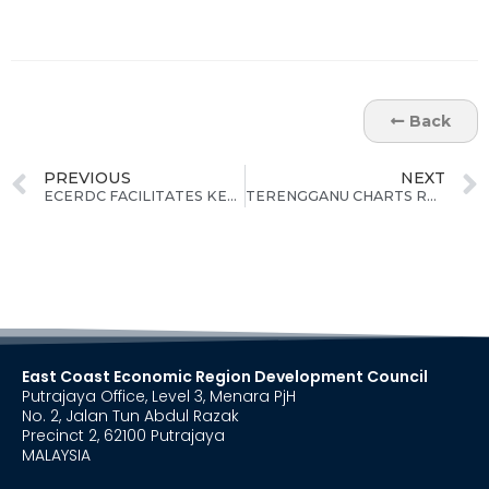
Back
PREVIOUS
NEXT
ECERDC FACILITATES KELANTAN’S DEVELOPMENT PROGRESS THROUGH STRATEGIC INFRASTRUCTURE AND INVESTMENT INITIATIVES
TERENGGANU CHARTS RM4.3 BILLION IN COMMITTED INVESTMENTS, LED BY RENEWABLE ENERGY
East Coast Economic Region Development Council
Putrajaya Office, Level 3, Menara PjH
No. 2, Jalan Tun Abdul Razak
Precinct 2, 62100 Putrajaya
MALAYSIA