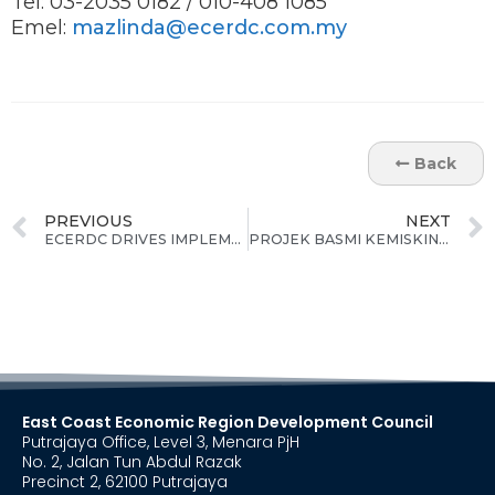
Tel: 03-2035 0182 / 010-408 1085
Emel:
mazlinda@ecerdc.com.my
Back
PREVIOUS
NEXT
ECERDC DRIVES IMPLEMENTATION OF STRATEGIC PROJECTS TO ATTRACT INVESTMENT AND REVITALISE ECONOMY POST COVID-19
PROJEK BASMI KEMISKINAN DIPERKUKUH BAGI MANFAAT GOLONGAN B40 DAN INDUSTRI PERTANIAN DI ECER
East Coast Economic Region Development Council
Putrajaya Office, Level 3, Menara PjH
No. 2, Jalan Tun Abdul Razak
Precinct 2, 62100 Putrajaya