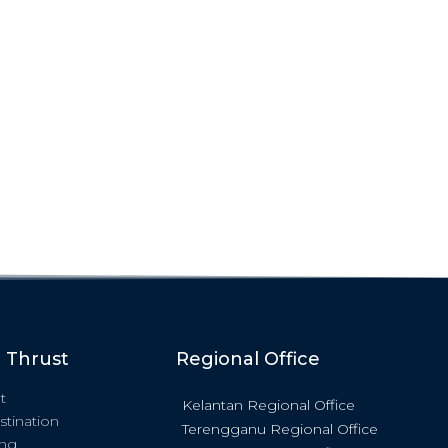
c Thrust
Regional Office
t
Kelantan Regional Office
stination
Terengganu Regional Office
ing