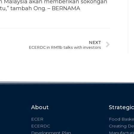
aan Malaysia akan memberikan sokongan
itu,” tambah Ong. – BERNAMA
NEXT
ECERDC in RM11b talks with investors
About
Strategi
ECER
Food Baske
ECERDC
Creating De
Development Plan
Manufactur