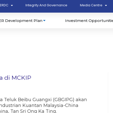
ERDC
Integrity And Governance
Media Centre
ER Development Plan
Investment Opportuniti
a di MCKIP
 Teluk Beibu Guangxi (GBGIPG) akan
industrian Kuantan Malaysia-China
ina, Tan Sri Ong Ka Ting.