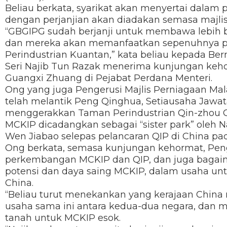
Beliau berkata, syarikat akan menyertai dalam
dengan perjanjian akan diadakan semasa majli
“GBGIPG sudah berjanji untuk membawa lebih 
dan mereka akan memanfaatkan sepenuhnya 
Perindustrian Kuantan,” kata beliau kepada Be
Seri Najib Tun Razak menerima kunjungan keho
Guangxi Zhuang di Pejabat Perdana Menteri.
Ong yang juga Pengerusi Majlis Perniagaan Mal
telah melantik Peng Qinghua, Setiausaha Jawa
menggerakkan Taman Perindustrian Qin-zhou C
MCKIP dicadangkan sebagai “sister park” oleh N
Wen Jiabao selepas pelancaran QIP di China pada
Ong berkata, semasa kunjungan kehormat, Pen
perkembangan MCKIP dan QIP, dan juga baga
potensi dan daya saing MCKIP, dalam usaha unt
China.
“Beliau turut menekankan yang kerajaan China 
usaha sama ini antara kedua-dua negara, dan 
tanah untuk MCKIP esok.