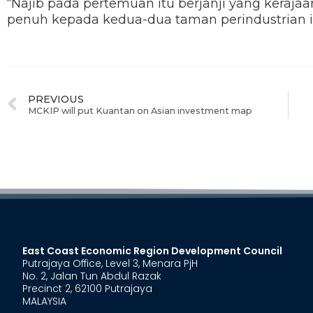
“Najib pada pertemuan itu berjanji yang keraj
penuh kepada kedua-dua taman perindustrian 
PREVIOUS
MCKIP will put Kuantan on Asian investment map
East Coast Economic Region Development Council
Putrajaya Office, Level 3, Menara PjH
No. 2, Jalan Tun Abdul Razak
Precinct 2, 62100 Putrajaya
MALAYSIA