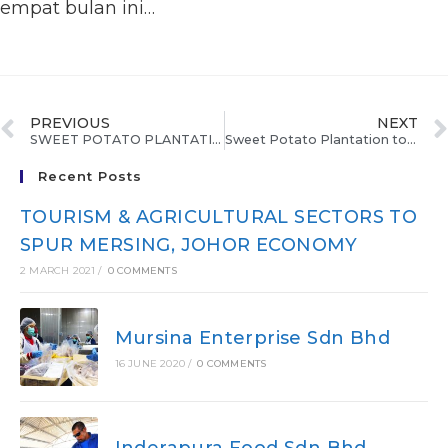
empat bulan ini…
PREVIOUS
NEXT
SWEET POTATO PLANTATION TO BOOST ECER’S FOOD PRODUCTION
Sweet Potato Plantation to boost ECER's food production
Recent Posts
TOURISM & AGRICULTURAL SECTORS TO
SPUR MERSING, JOHOR ECONOMY
2 MARCH 2021
/
0 COMMENTS
Mursina Enterprise Sdn Bhd
16 JUNE 2020
/
0 COMMENTS
Inderapura Food Sdn Bhd