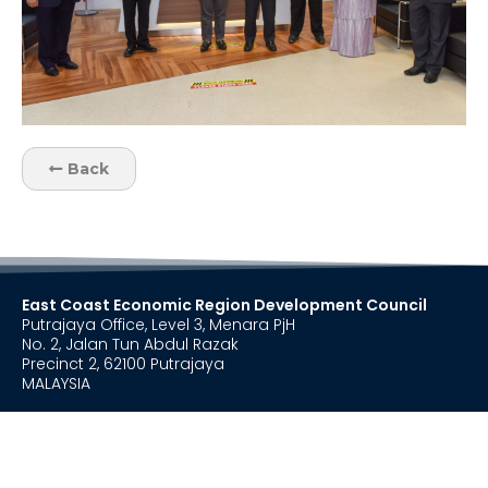
Back
East Coast Economic Region Development Council
Putrajaya Office, Level 3, Menara PjH
No. 2, Jalan Tun Abdul Razak
Precinct 2, 62100 Putrajaya
MALAYSIA
+603 8885 0000
+603 8885 0020
secretariat@ecerdc.com.my