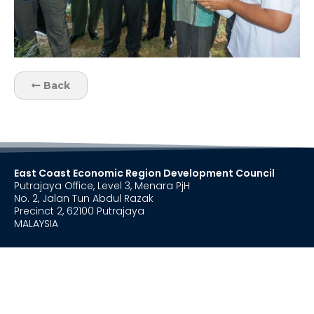
Back
East Coast Economic Region Development Council
Putrajaya Office, Level 3, Menara PjH
No. 2, Jalan Tun Abdul Razak
Precinct 2, 62100 Putrajaya
MALAYSIA
+603 8885 0000
+603 8885 0020
secretariat@ecerdc.com.my