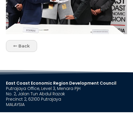
Back
East Coast Economic Region Development Council
Putrajaya Office, Level 3, Menara PjH
No. 2, Jalan Tun Abdul Razak
Precinct 2, 62100 Putrajaya
MALAYSIA
+603 8885 0000
+603 8885 0020
secretariat@ecerdc.com.my