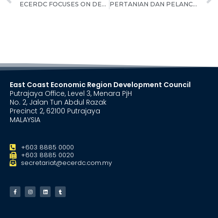
ECERDC FOCUSES ON DEVELOPING TOURISM AND MANUFACTURING AS STRATEGIC SECTORS FOR PAHANG POST COVID-19
PERTANIAN DAN PELANCONGAN PACU PERTUMBUHAN AKTIVITI EKONOMI DI MERSING PASCA COVID-19
East Coast Economic Region Development Council
Putrajaya Office, Level 3, Menara PjH
No. 2, Jalan Tun Abdul Razak
Precinct 2, 62100 Putrajaya
MALAYSIA
+603 8885 0000
+603 8885 0020
secretariat@ecerdc.com.my