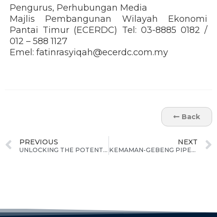
Pengurus, Perhubungan Media
Majlis Pembangunan Wilayah Ekonomi
Pantai Timur (ECERDC) Tel: 03-8885 0182 /
012 – 588 1127
Emel: fatinrasyiqah@ecerdc.com.my
Back
PREVIOUS
NEXT
UNLOCKING THE POTENTIAL OF ECER: PIONEERING RARE EARTH DEVELOPMENT AND NET-ZERO STRATEGIES
KEMAMAN-GEBENG PIPELINE SECURES WATER SUPPLY FOR PAHANG INDUSTRIAL GROWTH