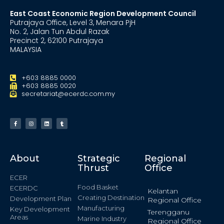
East Coast Economic Region Development Council
Putrajaya Office, Level 3, Menara PjH
No. 2, Jalan Tun Abdul Razak
Precinct 2, 62100 Putrajaya
MALAYSIA
+603 8885 0000
+603 8885 0020
secretariat@ecerdc.com.my
About
Strategic
Regional
Thrust
Office
ECER
Food Basket
ECERDC
Kelantan
Creating Destination
Development Plan
Regional Office
Manufacturing
Key Development
Terengganu
Areas
Marine Industry
Regional Office