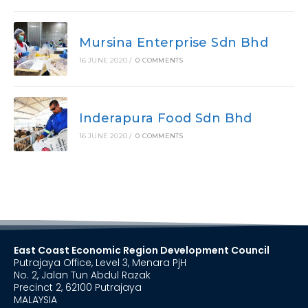
Mursina Enterprise Sdn Bhd
16 JUNE 2020
/
0 COMMENTS
Inderapura Food Sdn Bhd
16 JUNE 2020
/
0 COMMENTS
East Coast Economic Region Development Council
Putrajaya Office, Level 3, Menara PjH
No. 2, Jalan Tun Abdul Razak
Precinct 2, 62100 Putrajaya
MALAYSIA