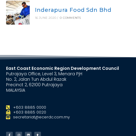
Inderapura Food Sdn Bhd
16 JUNE 2020
/
0 COMMENTS
East Coast Economic Region Development Council
Putrajaya Office, Level 3, Menara PjH
No. 2, Jalan Tun Abdul Razak
Precinct 2, 62100 Putrajaya
MALAYSIA
+603 8885 0000
+603 8885 0020
secretariat@ecerdc.com.my