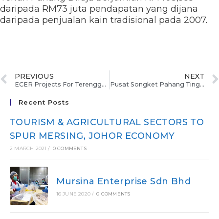
daripada RM73 juta pendapatan yang dijana
daripada penjualan kain tradisional pada 2007.
PREVIOUS
NEXT
ECER Projects For Terengganu On Track
Pusat Songket Pahang Tingkat Perdagangan ECER
Recent Posts
TOURISM & AGRICULTURAL SECTORS TO
SPUR MERSING, JOHOR ECONOMY
2 MARCH 2021
/
0 COMMENTS
Mursina Enterprise Sdn Bhd
16 JUNE 2020
/
0 COMMENTS