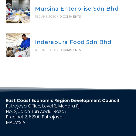
Mursina Enterprise Sdn Bhd
16 JUNE 2020
/
0 COMMENTS
Inderapura Food Sdn Bhd
16 JUNE 2020
/
0 COMMENTS
East Coast Economic Region Development Council
Putrajaya Office, Level 3, Menara PjH
No. 2, Jalan Tun Abdul Razak
Precinct 2, 62100 Putrajaya
MALAYSIA