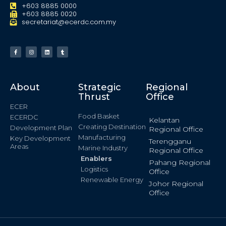
+603 8885 0000
+603 8885 0020
secretariat@ecerdc.com.my
About
Strategic
Regional
Thrust
Office
ECER
Food Basket
ECERDC
Kelantan
Creating Destination
Development Plan
Regional Office
Manufacturing
Key Development
Terengganu
Areas
Marine Industry
Regional Office
Enablers
Pahang Regional
Logistics
Office
Renewable Energy
Johor Regional
Office