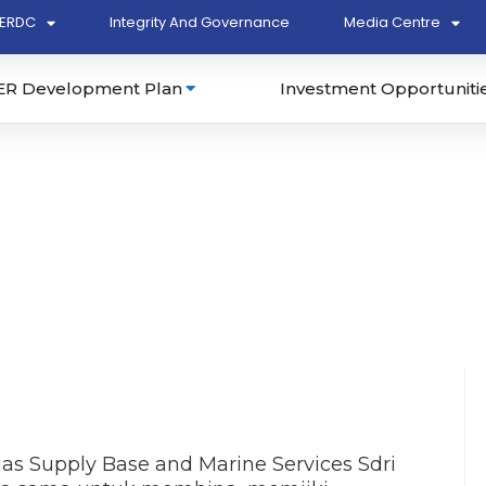
ERDC
Integrity And Governance
Media Centre
ER Development Plan
Investment Opportuniti
gas Supply Base and Marine Services Sdri