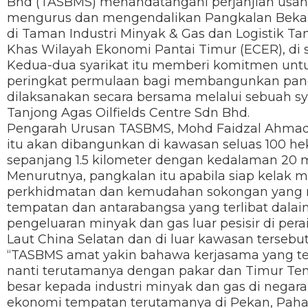
Bhd (TASBMS) menandatangani perjanjian usa
mengurus dan mengendalikan Pangkalan Beka
di Taman Industri Minyak & Gas dan Logistik Ta
Khas Wilayah Ekonomi Pantai Timur (ECER), di 
Kedua-dua syarikat itu memberi komitmen unt
peringkat permulaan bagi membangunkan pangka
dilaksanakan secara bersama melalui sebuah sy
Tanjong Agas Oilfields Centre Sdn Bhd.
Pengarah Urusan TASBMS, Mohd Faidzal Ahmad 
itu akan dibangunkan di kawasan seluas 100 hekt
sepanjang 1.5 kilometer dengan kedalaman 20 m
Menurutnya, pangkalan itu apabila siap kela
perkhidmatan dan kemudahan sokongan yang me
tempatan dan antarabangsa yang terlibat dalain
pengeluaran minyak dan gas luar pesisir di perai
Laut China Selatan dan di luar kawasan tersebut
“TASBMS amat yakin bahawa kerjasama yang terj
nanti terutamanya dengan pakar dan Timur T
besar kepada industri minyak dan gas di nega
ekonomi tempatan terutamanya di Pekan, Pahan