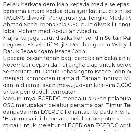
Beliau berkata demikian kepada media selepas
bersama antara kedua-dua syarikat itu, di sini 
TASBMS diwakili Pengerusinya, Tengku Muda 
Ahmad Shah, menakala OSC pula diwakii Pengu
Iqbal Mohammed Abduilah Abedin.
Majlis itu juga turut disaksikan sendiri Sultan
Pegawai Eksekutif Majlis Pembangunan Wilaya
Datuk Jebasingam Issace John.
Upacara pecah tanah bagi pangkalan bekalan i
November depan dan dijangka siap untuk berope
Sementara itu, Datuk Jebasingam Issace John b
menjadi komponan utama di Taman Industri Min
dan ia diramal akan mewujudkan kira-kira 2,0
untuk pen duduk tempatan.
Menurutnya, ECERDC mengalu-alukan pelaburan
OSC merupakan pelabur pertama dari Timur Te
daripada misi ECERDC ke rantau itu pada Mei la
“Buat masa ini, beberapa pelabur berpotensi 
minat untuk melabur di ECER dan ECERDC optimi