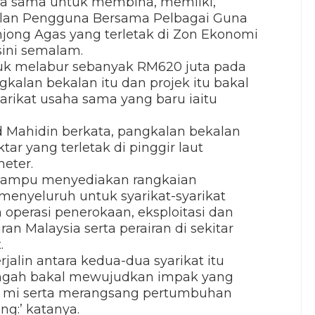
ha sama untuk membina, memiiki,
lan Pengguna Bersama Pelbagai Guna
njong Agas yang terletak di Zon Ekonomi
sini semalam.
uk melabur sebanyak RM620 juta pada
lan bekalan itu dan projek itu bakal
arikat usaha sama yang baru iaitu
Mahidin berkata, pangkalan bekalan
ar yang terletak di pinggir laut
eter.
k mampu menyediakan rangkaian
nyeluruh untuk syarikat-syarikat
 operasi penerokaan, eksploitasi dan
ran Malaysia serta perairan di sekitar
.
alin antara kedua-dua syarikat itu
engah bakal mewujudkan impak yang
ra mi serta merangsang pertumbuhan
g:’ katanya.