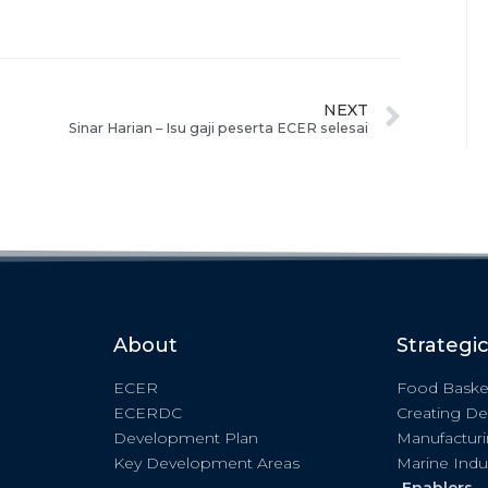
NEXT
Sinar Harian – Isu gaji peserta ECER selesai
About
Strategi
ECER
Food Baske
ECERDC
Creating De
Development Plan
Manufactur
Key Development Areas
Marine Indu